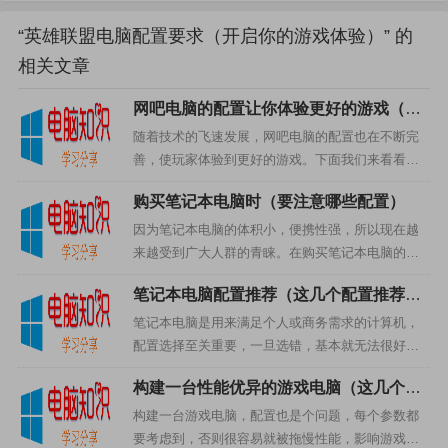
“英雄联盟电脑配置要求（开启你的游戏体验）” 的
相关文章
打赏
网吧电脑的配置让你体验更好的游戏（网
吧电脑的配置）
随着技术的飞速发展，网吧电脑的配置也在不断完
善，使玩家体验到更好的游戏。下面我们来看看网
吧电脑的配置，让你体验最佳。主板主板是网吧电
购买笔记本电脑时（要注意哪些配置）
脑的核心部件，是整个电脑系统的基础，它决定了
整台电脑的性能配置。现在...
因为笔记本电脑的体积小，便携性强，所以现在越
来越受到广大人群的青睐。在购买笔记本电脑的时
候，配置是非常重要的一环，下面就是关于笔记本
笔记本电脑配置推荐（这几个配置推荐很
电脑配置的详细介绍。CPUCPU是计算机的核心，
重要）
购买笔记本电脑时，要...
笔记本电脑是用来满足个人或商务需求的计算机，
配置选择至关重要，一旦选错，基本就无法很好的
满足日常使用的需求。因此，为了使用者能够选择
构建一台性能优异的游戏电脑（这几个参
最适合自己的笔记本电脑，下面就从硬件配置的角
数很重要）
度，介绍几个比较常见的笔...
构建一台游戏电脑，配置也是个问题，每个参数都
要考虑到，否则很容易就被拖慢性能，影响游戏体