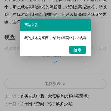
小，那么就会影响游戏的流畅度，特别是高端游戏，所以
我们在玩游戏电脑配置的时候，最好选择8G或者16G的内
存，这样可以保证游戏的运行更加流畅。
网站公告
硬盘
我的技术分享网，专业分享网络技术内容
硬盘是电脑中保存数据的部件，由于游戏体积较大，所以
确定
阅读剩余的38%
我们在玩游戏电脑配置的时候，最好选择较大的硬盘，以
便更好的安装游戏，目前市面上最常见的是1TB或者2TB的
硬盘，根据自己的需要选择合适的硬盘。
返回列表
主板
上一篇：
购买台式电脑（您需要考虑哪些配置呢）
主板是电脑中所有硬件的桥梁，它负责将电脑中的所有硬
下一篇：
关于网络空间（你了解多少呢）
件连接起来，如果选择的主板太差，那么就可能会影响电