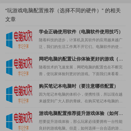
脑的性能，所以在玩游戏电脑配置的时候，我们可以选择
主流品牌的主板，这样可以保证电脑的性能，建议选择较
“玩游戏电脑配置推荐（选择不同的硬件）” 的相关
新的主板，以便更好的支持游戏。
文章
学会正确使用软件（电脑软件使用技巧）
以上就是玩游戏电脑配置推荐，选择不同的硬件可以使电
随着科技的进步，计算机及其软件的应用越来越广
脑性能大大提升，玩游戏的体验也会有很大的不同，所以
泛，我们的生活工作离不开它们。电脑软件的使用
我们在配置电脑的时候一定要根据自己的需求选择合适的
也是大家经常使用的办公软件，它可以提高工作效
硬件，以便更好的玩游戏。
网吧电脑的配置让你体验更好的游戏（网
率，提高生产力。一、学会正确的使用软件要学会
吧电脑的配置）
使用软件，首先要了解软件...
随着技术的飞速发展，网吧电脑的配置也在不断完
玩游戏电脑配置推荐（确保流畅游戏）
善，使玩家体验到更好的游戏。下面我们来看看网
吧电脑的配置，让你体验最佳。主板主板是网吧电
购买笔记本电脑时（要注意哪些配置）
脑的核心部件，是整个电脑系统的基础，它决定了
整台电脑的性能配置。现在...
因为笔记本电脑的体积小，便携性强，所以现在越
来越受到广大人群的青睐。在购买笔记本电脑的时
候，配置是非常重要的一环，下面就是关于笔记本
游戏电脑配置推荐提升游戏体验（如何选
电脑配置的详细介绍。CPUCPU是计算机的核心，
打赏
择一台合适的游戏电脑）
购买笔记本电脑时，要...
想要提升游戏体验，那么玩家必须要拥有一台性能
良好的游戏电脑。但是，如何选择一台合适的游戏