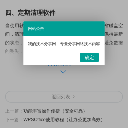
四、定期清理软件
当使用软件的时候，要定期清理软件，以便于节省磁盘空
网站公告
间，清理不必要的文件，定期更新软件，使软件保持最新
的状态，及时备份重要文件等，这样可以有效地避免数据
我的技术分享网，专业分享网络技术内容
的丢失，保证工作的顺利进行。
确定
阅读剩余的29%
五、多学习新知识
软件的使用不仅仅要学会如何操作，同时也要不断学习新
的知识，如掌握新的功能，学会使用新的技巧，以便于在
返回列表
工作中应用到实践中。另外，也可以不断学习新的软件，
以便于在工作中及时应用到实践中。
上一篇：
功能丰富操作便捷（安全可靠）
下一篇：
WPSOffice使用教程（让办公更加高效）
以上便是关于“电脑软件使用”的相关内容，通过以上几个方