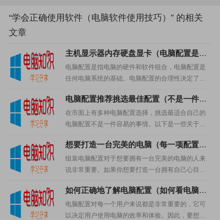
面，可以有效地提高软件的使用效率，提高工作效率，提
高生产力。
“学会正确使用软件（电脑软件使用技巧）” 的相关
文章
主机显示器内存硬盘显卡（电脑配置是指
电脑的硬件和软件组合吗）
电脑配置是指电脑的硬件和软件组合，电脑配置是
任何电脑系统的基础。电脑配置的合理性决定了电
脑的性能、稳定性和安全性，是电脑的一个重要指
打赏
电脑配置推荐挑选最佳配置（不是一件容
标。本文将详细介绍电脑配置，包括主机、显示
易的事情）
器、内存、硬盘、显卡等组成...
在市面上有多种电脑配置选择，挑选最适合自己的
电脑配置不是一件容易的事情。以下是一些关于挑
选最佳电脑配置的建议，希望能够帮助到大家。1.
想要打造一台完美的电脑（每一项配置都
主板主板是电脑的枢纽，它决定了整个系统的性
会影响到电脑的性能和价格）
能，因此在挑选主板的时...
组装电脑配置对于想要拥有一台完美的电脑的人来
说非常重要。如果你想要打造一台拥有自己心目中
理想性能的电脑，那么你必须要知道每一项配置的
如何正确地了解电脑配置（如何看电脑配
作用，并且仔细考虑你的预算，只有这样才能组装
置）
出一台最适合你的电脑。1...
电脑配置对每一个用户来说都是非常重要的，它可
以决定用户使用电脑的效率和体验。因此，要想正