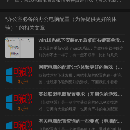
下一篇：
台式电脑配置及报价的特点是什么（台式电脑配置及报价的特点）
“办公室必备的办公电脑配置（为你提供更好的体
打赏
验）” 的相关文章
win10系统下安装svn后桌面右键菜单没有
SVN检出选项的解决办法
因为最新重新安装了win10系统，导致很多软件跟之
前的都不太一样了，有一些不顺手，比如前几天写
的“win10任务栏和操作中心显示灰色无法点击怎么解
网吧电脑的配置让你体验更好的游戏（网
决？”还有一个问题就是今天要记录的，安装SVN之
吧电脑的配置）
后桌面...
随着技术的飞速发展，网吧电脑的配置也在不断完
善，使玩家体验到更好的游戏。下面我们来看看网
吧电脑的配置，让你体验最佳。主板主板是网吧电
英雄联盟电脑配置要求（开启你的游戏体
脑的核心部件，是整个电脑系统的基础，它决定了
验）
整台电脑的性能配置。现在...
《英雄联盟》是一款非常受欢迎的MOBA竞技游
戏，它拥有大量的玩家，也拥有严格的电脑配置要
求，以确保玩家的游戏体验不受影响。以下是《英
有关电脑配置查询的一些要点（电脑配置
雄联盟》电脑配置要求：操作系统要求《英雄联
查询有哪些要点）
盟》支持Windows 1...
电脑配置查询是一个很重要的工作，通过查询电脑