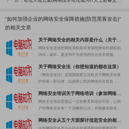
下一篇：
论坛大佬云集(网络技术论坛成为IT人士必备交流圈)
护。两者结合使用能够有效地提高网络安全性，减少被黑
客攻击造成损失的风险。
“如何加强企业的网络安全保障措施(防范黑客攻击)”
的相关文章
数据备份与恢复
关于网络安全的相关内容是什么（关于网
数据备份可以帮助我们在意外数据丢失、硬件故障或
络安全的相关内容有哪些）
网络安全是指把网络系统及其资源抵御未经授权的
者被黑客攻击等情况下，迅速找回原有数据以及工作进
访问，破坏，篡改和不当使用的综合技术措施。它
展。而针对不同类型的应用和场景，我们可以选择不同方
的宗旨是确保网络系统及其资源安全，可靠，有效
关于网络安全法（你想知道的都在这里）
地执行系统任务，对网络中的可疑活动进行侦测和
式进行备份：如基于云端储存方案进行自动化备份；利用
报警，以及及时采取有效措...
《网络安全法》是我国国家立法机关于网络安全保
外部设备（如U盘、移动硬盘）进行手动操作等。同时，在
护的第一部法律，以保障公民的网络安全权益，维
面临各种紧急情况时，快速高效地恢复数据也非常关键。
护网络空间的稳定性，打击网络犯罪活动，维护社
网络安全培训关于网络培训（参加网络安
会稳定和维护国家安全的目的而制定的。一、网络
因此，在制定完善网络安全策略的过程中一定需要考虑到
全培训的用户需要学习哪些技术）
安全法的法律效力《网络安...
网络安全培训是指以一定的教育和培训手段，让用
相应的数据备份与恢复机制，并将其纳入日常信息管理工
户对网络安全有一个清晰的认识，并能够采取有效
作之中，以确保重要信息资产得到最大限度地保护和维
的措施，保护网络安全，防止网络安全漏洞。网络
网络安全从五个方面探讨信息安全的相关
安全培训主要包括以下几个方面：1、网络安全基础
护。
环节（信息网络安全的五个内容）
知识的传授网络安全基础...
信息网络安全是当今社会发展进程中的重要环节，