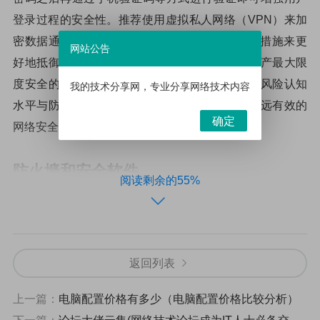
登录过程的安全性。推荐使用虚拟私人网络（VPN）来加
密数据通信并隐藏真实IP地址以及采取多层防御措施来更
网站公告
好地抵御潜在威胁也很必要。在保证自己信息资产最大限
度安全的同时也需要不断更新自己对于电子社会风险认知
我的技术分享网，专业分享网络技术内容
水平与防范能力水平本身才是最重要而基础且长远有效的
确定
网络安全保护手段。
防火墙和安全软件
阅读剩余的55%
防火墙位于计算机系统和外部网络之间，通过过滤数
据包来保护系统不受到恶意攻击或未经授权的访问。它可
以根据预设规则允许或拒绝某些数据包的进出，同时监视
返回列表
流量并做出相应反应。而安全软件则可对计算机进行实时
监测，检查并清除病毒、木马、广告等威胁性程序，并提
上一篇：
电脑配置价格有多少（电脑配置价格比较分析）
供其他加密、备份等功能以确保个人信息得到充分的保