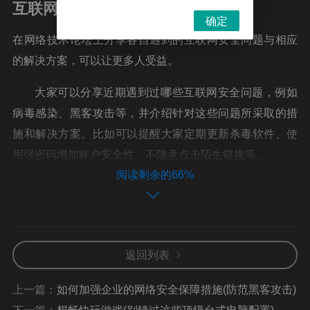
互联网安全问题与解决方案分享
确定
在网络技术论坛上分享各自遇到的互联网安全问题与相应
的解决方案，可以让更多人受益。
大家可以分享近期遇到过哪些互联网安全问题，例如
病毒感染、黑客攻击等，并介绍针对这些问题所采取的措
施和解决方案。比如可以提醒大家定期更新杀毒软件、使
用强密码增加账户安全性、不随意点击陌生链接等。
阅读剩余的66%
除了分享个人经验外，还有一些通用的防范手段值得
注意。如使用正版软件以免造成漏洞被利用；禁止开启系
统管理员权限，因为管理员权限极高容易受到攻击；保持
操作系统更新，在新版本中可能会修复之前版本存在但未
返回列表
被发现或者公开披露过漏洞等等。
上一篇：
如何加强企业的网络安全保障措施(防范黑客攻击)
在网络技术论坛上给出解决方案并分享自己认识和理