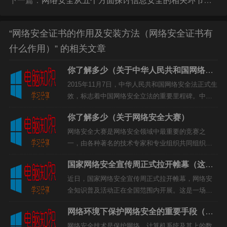
下一篇：
网络安全从五个方面探讨信息安全的相关环节（信息网络安全的五个内容）
总结来说，网络安全证书是一种用于保护网站和用户的隐
私的安全技术。它能够有效地防止攻击者传播病毒和恶意
软件，以及网络欺诈行为。另外，它还可以确保发送信息
“网络安全证书的作用及安装方法（网络安全证书有
的完整性和可靠性。
什么作用）” 的相关文章
你了解多少（关于中华人民共和国网络安
全法）
2015年11月7日，中华人民共和国网络安全法正式生
效，标志着中国网络安全立法的重要里程碑。中华
人民共和国网络安全法是中国网络安全立法的重要
你了解多少（关于网络安全大赛）
组成部分，是中国政府对网络安全及关联利益保护
打赏
采取法律措施的总...
网络安全大赛是网络安全领域中最重要的竞赛之
一，由各种著名的技术专家和专业组织共同组织，
以提高人们网络安全意识，增强网络安全技能，促
国家网络安全宣传周正式拉开帷幕（这些
进网络安全的发展为目的。一、为什么要组织网络
知识你要知道）
安全大赛随着网络应用的普及...
近日，国家网络安全宣传周正式拉开帷幕，网络安
全知识普及活动正在全国范围内开展。这是一场把
网络安全知识普及到每一个角落的重要活动，也是
网络环境下保护网络安全的重要手段（你
一次深化网络安全意识的重要机会。一、网络安全
知道多少）
意识普及网络安全意识普及...
网络安全技术是保护网络、计算机系统及其上的数